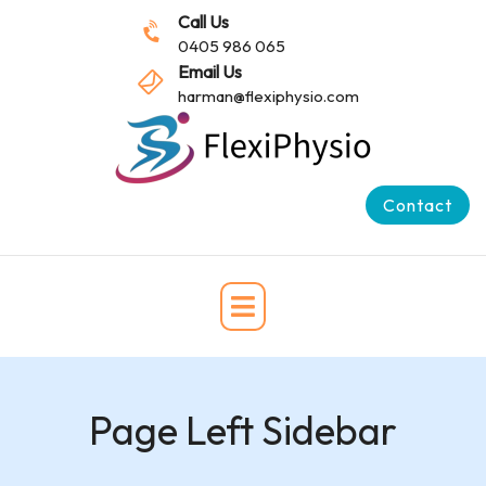
Call Us
0405 986 065
Email Us
harman@flexiphysio.com
Contact
Page Left Sidebar