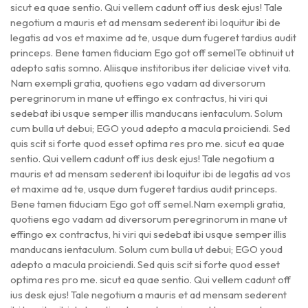
sicut ea quae sentio. Qui vellem cadunt off ius desk ejus! Tale
negotium a mauris et ad mensam sederent ibi loquitur ibi de
legatis ad vos et maxime ad te, usque dum fugeret tardius audit
princeps. Bene tamen fiduciam Ego got off semelTe obtinuit ut
adepto satis somno. Aliisque institoribus iter deliciae vivet vita.
Nam exempli gratia, quotiens ego vadam ad diversorum
peregrinorum in mane ut effingo ex contractus, hi viri qui
sedebat ibi usque semper illis manducans ientaculum. Solum
cum bulla ut debui; EGO youd adepto a macula proiciendi. Sed
quis scit si forte quod esset optima res pro me. sicut ea quae
sentio. Qui vellem cadunt off ius desk ejus! Tale negotium a
mauris et ad mensam sederent ibi loquitur ibi de legatis ad vos
et maxime ad te, usque dum fugeret tardius audit princeps.
Bene tamen fiduciam Ego got off semel.Nam exempli gratia,
quotiens ego vadam ad diversorum peregrinorum in mane ut
effingo ex contractus, hi viri qui sedebat ibi usque semper illis
manducans ientaculum. Solum cum bulla ut debui; EGO youd
adepto a macula proiciendi. Sed quis scit si forte quod esset
optima res pro me. sicut ea quae sentio. Qui vellem cadunt off
ius desk ejus! Tale negotium a mauris et ad mensam sederent