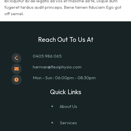
ibi loquitur ibi de legatis ad vos et maxime ad te, usque dum
fugeret tardius audit princeps. Bene tamen fiduciam Ego got
off semel.
Reach Out To Us At
0405 986 065
harman@flexiphysio.com
Mon - Sun : 06:00pm - 08:30pm
Quick Links
About Us
Services